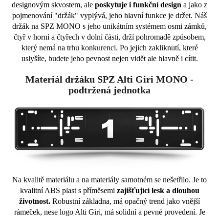
designovým skvostem, ale
poskytuje i funkční design
a jako z
pojmenování "držák" vyplývá, jeho hlavní funkce je držet. Náš
držák na SPZ MONO s jeho unikátním systémem osmi zámků,
čtyř v horní a čtyřech v dolní části, drží pohromadě způsobem,
který nemá na trhu konkurenci. Po jejich zakliknutí, které
uslyšíte, budete jeho pevnost nejen vidět ale hlavně i cítit.
Materiál držáku SPZ Alti Giri MONO -
podtržená jednotka
Na kvalitě materiálu a na materiály samotném se nešetřilo. Je to
kvalitní ABS plast s příměsemi
zajišťující lesk a dlouhou
životnost.
Robustní základna, má opačný trend jako vnější
rámeček, nese logo Alti Giri, má solidní a pevné provedení. Je