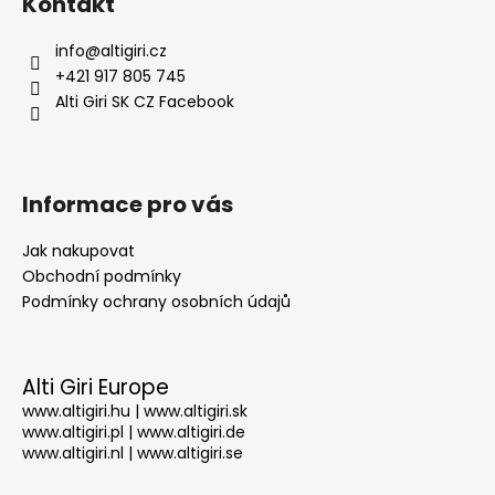
Kontakt
p
a
info
@
altigiri.cz
t
+421 917 805 745
í
Alti Giri SK CZ Facebook
Informace pro vás
Jak nakupovat
Obchodní podmínky
Podmínky ochrany osobních údajů
Alti Giri Europe
www.altigiri.hu
|
www.altigiri.sk
www.altigiri.pl
|
www.altigiri.de
www.altigiri.nl
|
www.altigiri.se