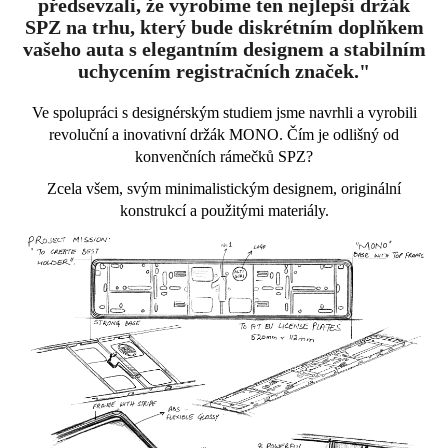
předsevzali, že vyrobíme ten nejlepší držák
SPZ na trhu, který bude diskrétním doplňkem
vašeho auta s elegantním designem a stabilním
uchycením registračních značek."
Ve spolupráci s designérským studiem jsme navrhli a vyrobili
revoluční a inovativní držák MONO. Čím je odlišný od
konvenčních rámečk
ů SPZ
?
Zcela všem, svým minimalistickým designem, originální
konstrukcí a použitými materiály.