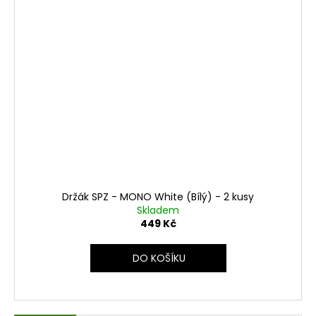
e
z
i
p
o
d
z
n
Držák SPZ - MONO White (Bílý) - 2 kusy
a
Skladem
449 Kč
č
n
DO KOŠÍKU
í