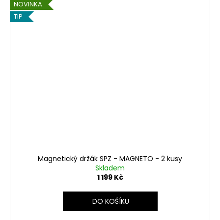
k
NOVINKA
y
TIP
;
-
)
Magnetický držák SPZ - MAGNETO - 2 kusy
Skladem
1 199 Kč
DO KOŠÍKU