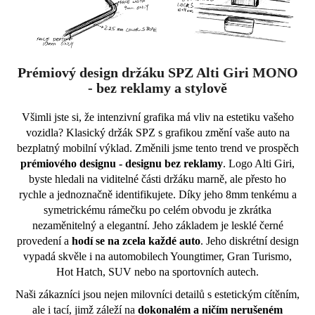
Prémiový design držáku SPZ Alti Giri MONO
- bez reklamy a stylově
Všimli jste si, že intenzivní grafika má vliv na estetiku vašeho
vozidla? Klasický držák SPZ s grafikou změní vaše auto na
bezplatný mobilní výklad. Změnili jsme tento trend ve prospěch
prémiového designu - designu bez reklamy
. Logo Alti Giri,
byste hledali na viditelné části držáku marně, ale přesto ho
rychle a jednoznačně identifikujete. Díky jeho 8mm tenkému a
symetrickému rámečku po celém obvodu je zkrátka
nezaměnitelný a elegantní. Jeho základem je lesklé černé
provedení a
hodí se na zcela každé auto
. Jeho diskrétní design
vypadá skvěle i na automobilech Youngtimer, Gran Turismo,
Hot Hatch, SUV nebo na sportovních autech.
Naši zákazníci jsou nejen milovníci detailů s estetickým cítěním,
ale i tací, jimž záleží na
dokonalém a ničím nerušeném