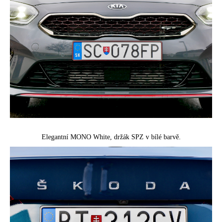
Elegantní MONO White,
držák SPZ v bílé barvě.