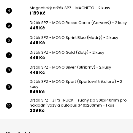
Magnetický držák SPZ - MAGNETO - 2 kusy
1 199 Kč
Držák SPZ - MONO Rosso Corsa (Červený) - 2 kusy
449 Kč
Držák SPZ - MONO Sprint Blue (Modrý) - 2 kusy
449 Kč
Držák SPZ - MONO Gold (Zlatý) - 2 kusy
449 Kč
Držák SPZ - MONO Silver (Stříbrný) - 2 kusy
449 Kč
Držák SPZ - MONO Sport (Sportovní trikolora) - 2
kusy
549 Kč
Držák SPZ - ZIPS TRUCK - suchý zip 300x140mm pro
nákladní vozy a autobus 340x200mm - 1 kus
209 Kč
Z
á