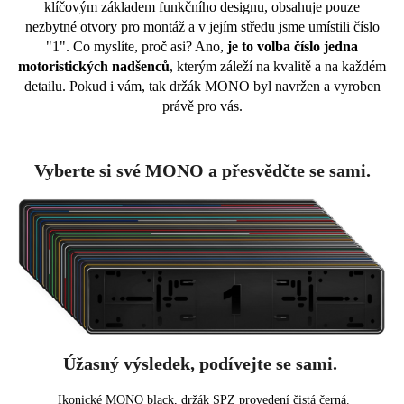
klíčovým základem funkčního designu, obsahuje pouze
nezbytné otvory pro montáž a v jejím středu jsme umístili číslo
"1". Co myslíte, proč asi? Ano,
je to volba číslo jedna
motoristických nadšenců
, kterým záleží na kvalitě a na každém
detailu. Pokud i vám, tak držák MONO byl navržen a vyroben
právě pro vás.
Vyberte si své MONO a přesvědčte se sami.
Úžasný výsledek, podívejte se sami.
Ikonické MONO black, držák SPZ provedení čistá černá.