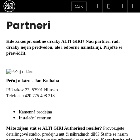
K
Přejít
Hledat
Náku
M
Přihlášen
CZK
na
o
obsah
Zpět
Zpět
košík
š
Partneri
í
C
k
o
Kde zakoupit osobně držáky ALTI GIRI? Naši partneři rádi
držáky nejen předvedou, ale i odborně nainstalují. Přijďte se
p
přesvědčit.
o
t
ř
e
Pečuj o káru - Jan Kolbaba
b
Příkrakov 22, 53901 Hlinsko
Telefon: +420 775 498 218
u
j
Kamenná prodejna
e
Instalační centrum
t
Máte zájem stát se ALTI GIRI Authorised reseller?
Provozujete
e
detailingové studio, prodejnu aut či náhradních dílů? Staňte se naším
n