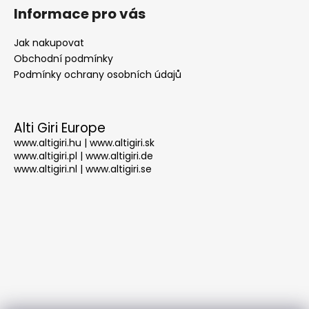
č
Informace pro vás
u
j
Jak nakupovat
e
Obchodní podmínky
m
Podmínky ochrany osobních údajů
e
DRŽÁK
Alti Giri Europe
SPZ
-
www.altigiri.hu
|
www.altigiri.sk
ZIPS
www.altigiri.pl
|
www.altigiri.de
MOTO
www.altigiri.nl
|
www.altigiri.se
-
SUCHÝ
ZIP
180X140MM
PRO
MOTOCYKL
A
TRAKTOR
SPZ
200X160MM
-
1