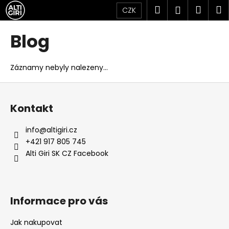
K
Přejít
Hledat
Náku
M
Přihlášen
CZK
na
o
obsah
Zpět
Zpět
košík
š
Blog
í
C
k
o
Záznamy nebyly nalezeny...
p
Z
o
á
t
Kontakt
p
ř
a
info
@
altigiri.cz
e
t
+421 917 805 745
b
í
Alti Giri SK CZ Facebook
u
j
e
Informace pro vás
t
e
Jak nakupovat
n