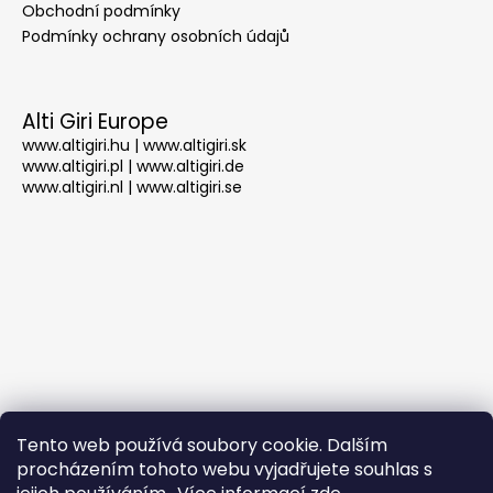
Obchodní podmínky
a
Podmínky ochrany osobních údajů
j
í
t
Alti Giri Europe
?
www.altigiri.hu
|
www.altigiri.sk
www.altigiri.pl
|
www.altigiri.de
www.altigiri.nl
|
www.altigiri.se
HLEDAT
D
o
p
o
Nákupní košík
Tento web používá soubory cookie. Dalším
r
procházením tohoto webu vyjadřujete souhlas s
u
0
KS /
0 KČ